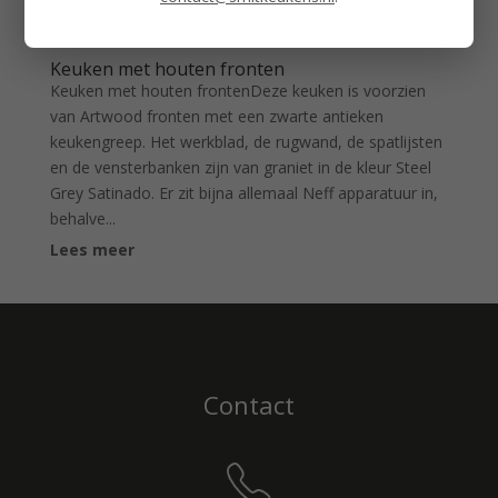
Keuken met houten fronten
Keuken met houten frontenDeze keuken is voorzien
van Artwood fronten met een zwarte antieken
keukengreep. Het werkblad, de rugwand, de spatlijsten
en de vensterbanken zijn van graniet in de kleur Steel
Grey Satinado. Er zit bijna allemaal Neff apparatuur in,
behalve...
Lees meer
Contact