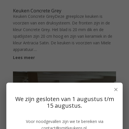
Keuken Concrete Grey
Keuken Concrete GreyDeze greeploze keuken is
voorzien van een druksysteem. De fronten zijn in de
kleur Concrete Grey. Het blad is 20 mm dik en de
spatlijsten zijn 20 cm hoog en zijn van keramiek in de
kleur Antracia Satin. De keuken is voorzien van Miele
apparatuur....
Lees meer
×
We zijn gesloten van 1 augustus t/m
15 augustus.
Voor noodgevallen zijn we te bereiken via
contact@smitkeukens.nl
.