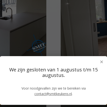
×
ukens
Bekij
We zijn gesloten van 1 augustus t/m 15
augustus.
foto’s van door ons
Klik eens op onder
keukens.
geleverde
Voor noodgevallen zijn we te bereiken via
contact@smitkeukens.nl
.
s
Na