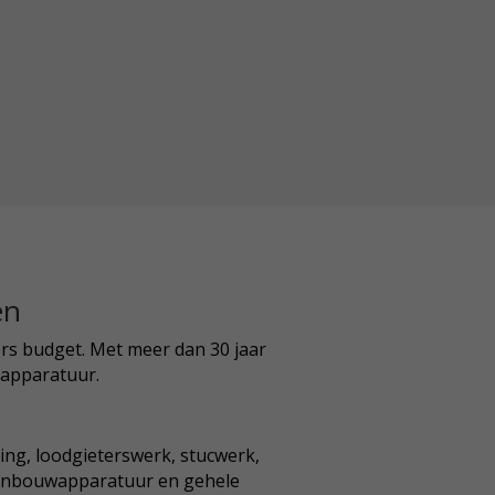
en
rs budget. Met meer dan 30 jaar
kapparatuur.
sing, loodgieterswerk, stucwerk,
w inbouwapparatuur en gehele