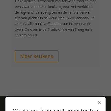
Deze keuken is voorzien van Artwood fronten met
een zwarte antieken keukengreep. Het werkblad,
de rugwand, de spatlijsten en de vensterbanken
zijn van graniet in de kleur Steel Grey Satinado. Er
zit bijna allemaal Neff apparatuur in, behalve de
oven. De oven is de Tradizionale van Smeg en is
110 cm breed.
Meer keukens
×
We zijn gesloten van 1 augustus t/m