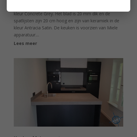
voorzien van een druksysteem. De fronten zijn in de
kleur Concrete Grey. Het blad is 20 mm dik en de
spatlijsten zijn 20 cm hoog en zijn van keramiek in de
kleur Antracia Satin. De keuken is voorzien van Miele
apparatuur....
Lees meer