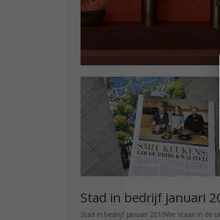
Hallo 2020
Hallo 2020, Inmiddels is het nieuwe jaar al
even begonnen, maar we hebben 2019
afgesloten met mooie noviteiten. Eind vorig
heeft Quooker een nieuwe kleur keukenkra
de markt gebracht, namelijk messing patina
Patina is een laag die op het messing ontsta
Lees meer
Stad in bedrijf januari 
Stad in bedrijf januari 2019We staan in de u