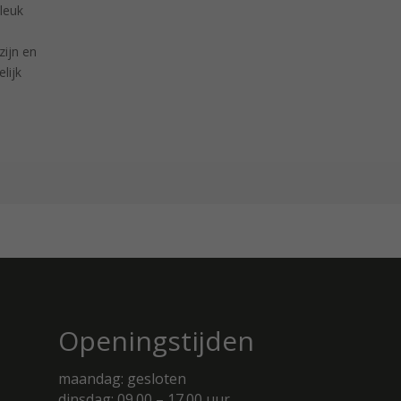
 leuk
ijn en
lijk
Openingstijden
maandag: gesloten
dinsdag: 09.00 – 17.00 uur