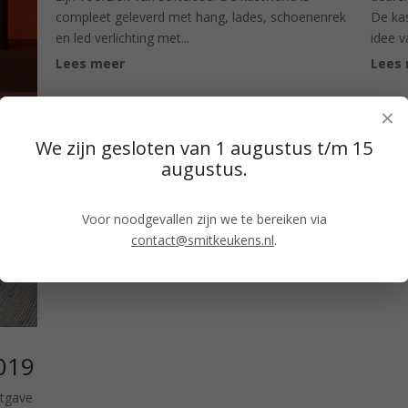
compleet geleverd met hang, lades, schoenenrek
De kas
en led verlichting met...
idee v
Lees meer
Lees
×
We zijn gesloten van 1 augustus t/m 15
augustus.
weer
Voor noodgevallen zijn we te bereiken via
 jaar
contact@smitkeukens.nl
.
an op
.
at...
2019
itgave