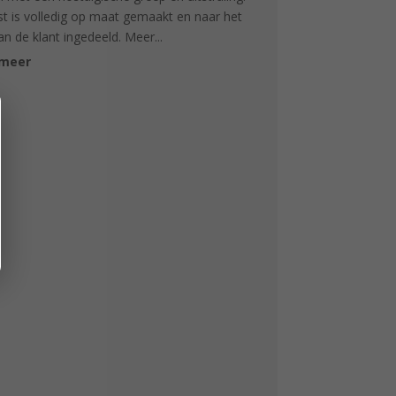
t is volledig op maat gemaakt en naar het
an de klant ingedeeld. Meer...
 meer