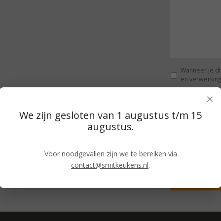
t
*
*
Wanneer je di
en verwerking
×
CAPTCHA
We zijn gesloten van 1 augustus t/m 15
augustus.
Voor noodgevallen zijn we te bereiken via
contact@smitkeukens.nl
.