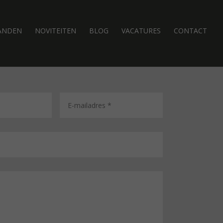
ANDEN
NOVITEITEN
BLOG
VACATURES
CONTACT
E
-
m
a
i
l
a
d
r
e
s
*