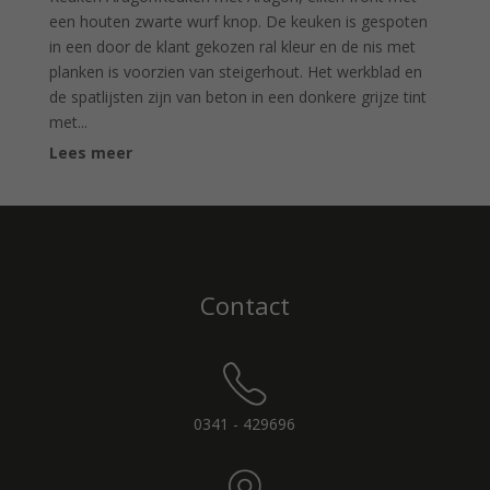
een houten zwarte wurf knop. De keuken is gespoten
in een door de klant gekozen ral kleur en de nis met
planken is voorzien van steigerhout. Het werkblad en
de spatlijsten zijn van beton in een donkere grijze tint
met...
Lees meer
Contact
0341 - 429696